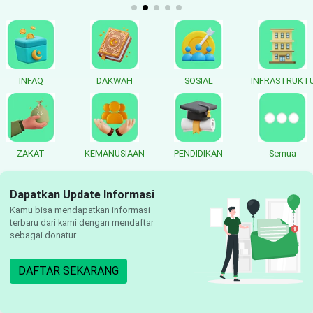
INFAQ
DAKWAH
SOSIAL
INFRASTRUKT
ZAKAT
KEMANUSIAAN
PENDIDIKAN
Semua
Dapatkan Update Informasi
Kamu bisa mendapatkan informasi
terbaru dari kami dengan mendaftar
sebagai donatur
DAFTAR SEKARANG