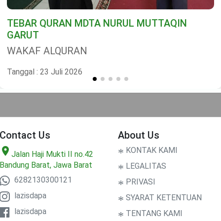
TEBAR QURAN MDTA NURUL MUTTAQIN
GARUT
WAKAF ALQURAN
Tanggal : 23 Juli 2026
Contact Us
About Us
location_on
*
KONTAK KAMI
Jalan Haji Mukti II no.42
Bandung Barat, Jawa Barat
*
LEGALITAS
6282130300121
*
PRIVASI
lazisdapa
*
SYARAT KETENTUAN
lazisdapa
*
TENTANG KAMI